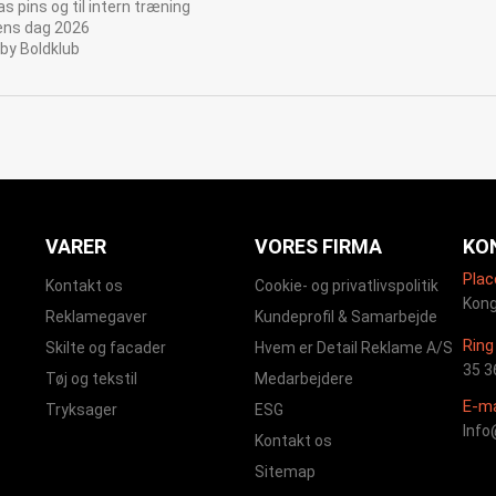
s pins og til intern træning
ens dag 2026
by Boldklub
VARER
VORES FIRMA
KO
Plac
Kontakt os
Cookie- og privatlivspolitik
Kong
Reklamegaver
Kundeprofil & Samarbejde
Ring 
Skilte og facader
Hvem er Detail Reklame A/S
35 3
Tøj og tekstil
Medarbejdere
E-ma
Tryksager
ESG
Info
Kontakt os
Sitemap