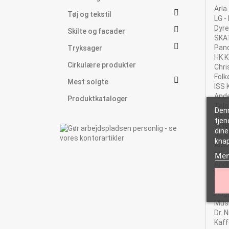
Arla

Tøj og tekstil
LG -
Dyre

Skilte og facader
SKA

Pan
Tryksager
HK 
Cirkulære produkter
Chri
Folk

Mest solgte
ISS
And
Produktkataloger
Tel
Denn
Nov
tjen
Scle
dine
4C 
kna
Alzh
Mer
Mic
And
HK K
Dyre
Flug
Mus
Dr. 
Kaff