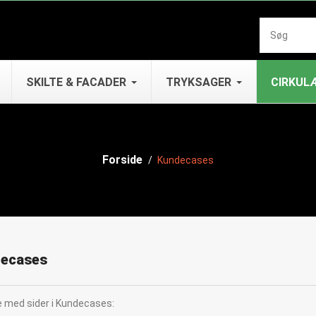
SKILTE & FACADER
TRYKSAGER
CIRKUL
Forside
Kundecases
ecases
e med sider i Kundecases: