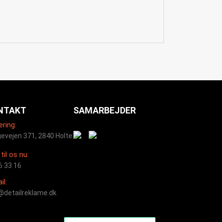
NTAKT
SAMARBEJDER
ering:
evejen 371, 2840 Holte
til os nu:
6 33 16
il:
@detailreklame.dk