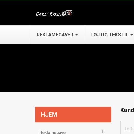
REKLAMEGAVER
TØJ OG TEKSTIL
Kund
HJEM
List

Reklamegaver