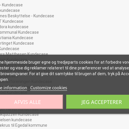
 - Kundecase
 kundecase
nes Beskyttelse - Kundecase
T Kundecase
dora kundecase
Kommunal Kundecase
stiania Kundecase
etinget Kundecase
 Kundecase
ers Matthesen Kundecase
enor Kundecase
e hjemmeside bruger egne og tredjeparts cookies for at forbedre vor
ozymes Kundecase
ester og vise dig reklamer relateret til dine præferencer ved at analyse
roseforeningen Kundecase
 browsingvaner. For at give dit samtykke til brugen af dem, tryk på Acc
Kundecase
ppen.
eimerforeningen Kundecase
e information
Customize cookies
rosoft Kundecase
roid Kundecase
ommunal II Kundecase
AFVIS ALLE
JEG ACCEPTERER
nes Beskyttelse II Kundecase
ger farver Kundecase
ikquizzen Kundecase
Nielsen kundecase
ekrus til Egedal kommune