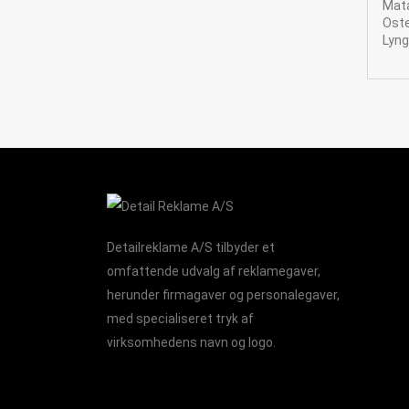
Mata
Ost
Lyng
Detailreklame A/S tilbyder et
omfattende udvalg af reklamegaver,
herunder firmagaver og personalegaver,
med specialiseret tryk af
virksomhedens navn og logo.