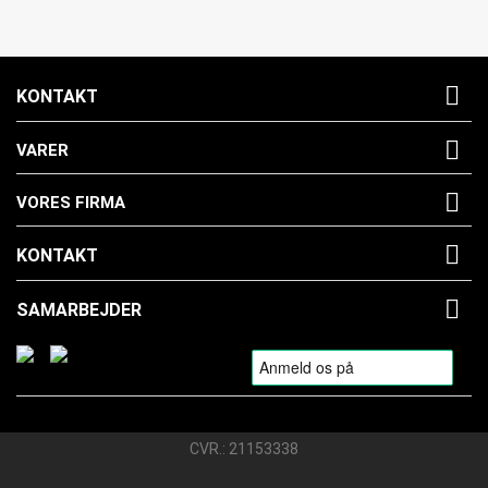

KONTAKT

VARER

VORES FIRMA

KONTAKT

SAMARBEJDER
CVR.: 21153338