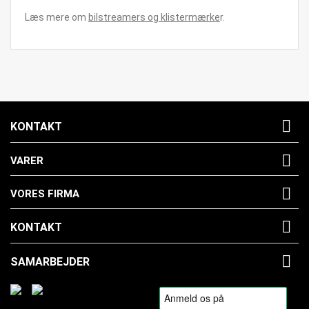
Læs mere om
bilstreamers og klistermærke
r
.

KONTAKT

VARER

VORES FIRMA

KONTAKT

SAMARBEJDER