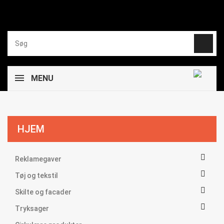
MENU
HJEM

Reklamegaver

Tøj og tekstil

Skilte og facader

Tryksager