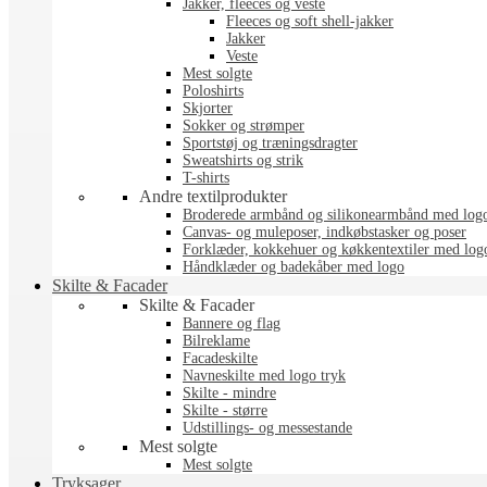
Jakker, fleeces og veste
Fleeces og soft shell-jakker
Jakker
Veste
Mest solgte
Poloshirts
Skjorter
Sokker og strømper
Sportstøj og træningsdragter
Sweatshirts og strik
T-shirts
Andre textilprodukter
Broderede armbånd og silikonearmbånd med log
Canvas- og muleposer, indkøbstasker og poser
Forklæder, kokkehuer og køkkentextiler med log
Håndklæder og badekåber med logo
Skilte & Facader
Skilte & Facader
Bannere og flag
Bilreklame
Facadeskilte
Navneskilte med logo tryk
Skilte - mindre
Skilte - større
Udstillings- og messestande
Mest solgte
Mest solgte
Tryksager