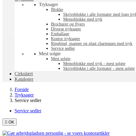
Tryksager
Blokke
Skriveblokke i alle formater med logo try
Memoblokke med tryk
Brochurer og flyers
Diverse tryksager
Emballage
Kontor tryksager
Ringbind, mapper og plast charteques med tryk
Service sedler
Mest solgte
Mest solgte
Memoblokke med tryk - mest solgte
Skriveblokke i alle formater - mest solgte
Cirkulært
Kataloger
Forside
Tryksager
Service sedler
Service sedler

OK