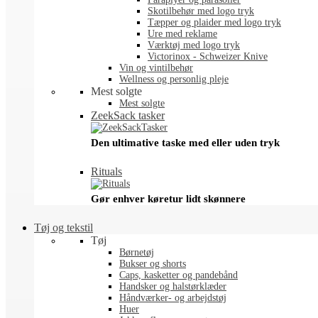
Skotilbehør med logo tryk
Tæpper og plaider med logo tryk
Ure med reklame
Værktøj med logo tryk
Victorinox - Schweizer Knive
Vin og vintilbehør
Wellness og personlig pleje
Mest solgte
Mest solgte
ZeekSack tasker
Den ultimative taske med eller uden tryk
Rituals
Gør enhver køretur lidt skønnere
Tøj og tekstil
Tøj
Børnetøj
Bukser og shorts
Caps, kasketter og pandebånd
Handsker og halstørklæder
Håndværker- og arbejdstøj
Huer