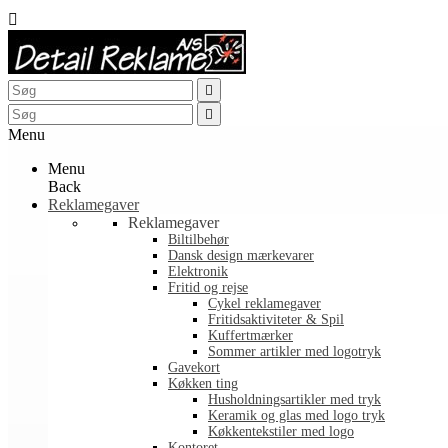



Menu
Menu
Back
Reklamegaver
Reklamegaver
Biltilbehør
Dansk design mærkevarer
Elektronik
Fritid og rejse
Cykel reklamegaver
Fritidsaktiviteter & Spil
Kuffertmærker
Sommer artikler med logotryk
Gavekort
Køkken ting
Husholdningsartikler med tryk
Keramik og glas med logo tryk
Køkkentekstiler med logo
Kontoret