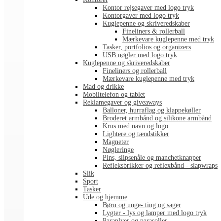
Kontor rejsegaver med logo tryk
Kontorgaver med logo tryk
Kuglepenne og skriveredskaber
Fineliners & rollerball
Mærkevare kuglepenne med tryk
Tasker, portfolios og organizers
USB nøgler med logo tryk
Kuglepenne og skriveredskaber
Fineliners og rollerball
Mærkevare kuglepenne med tryk
Mad og drikke
Mobiltelefon og tablet
Reklamegaver og giveaways
Balloner, hurraflag og klappekøller
Broderet armbånd og silikone armbånd
Krus med navn og logo
Lightere og tændstikker
Magneter
Nøgleringe
Pins, slipsenåle og manchetknapper
Refleksbrikker og reflexbånd - slapwraps
Slik
Sport
Tasker
Ude og hjemme
Børn og unge- ting og sager
Lygter - lys og lamper med logo tryk
Paraplyer og parasoller