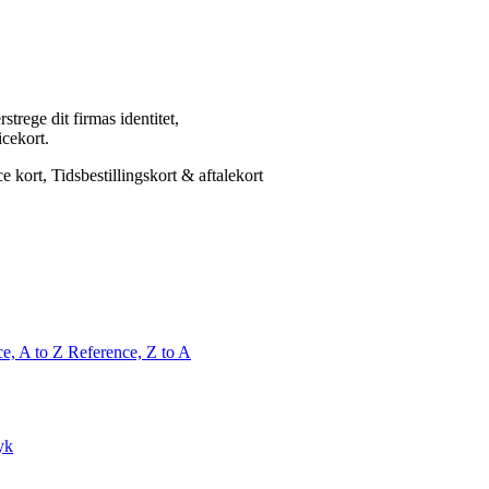
trege dit firmas identitet,
icekort.
ce, A to Z
Reference, Z to A