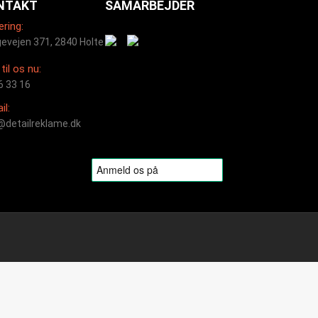
NTAKT
SAMARBEJDER
ering:
evejen 371, 2840 Holte
til os nu:
6 33 16
il:
@detailreklame.dk