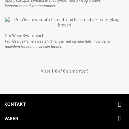
Sporty cardigan sweatshirt med lynlås med print og broderi,
langærmet med kontraststriber
Pro Wear Sweatshirt
Pro Wear reklame sweatshirt, langærmet og rund hals, hvor der er
mulighed for enten tryk eller broderi
Viser 1-8 af 8 element(er)

KONTAKT

VARER