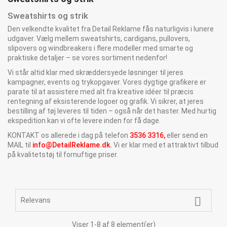
Sweatshirts og strik
Den velkendte kvalitet fra Detail Reklame fås naturligvis i lunere
udgaver. Vælg mellem sweatshirts, cardigans, pullovers,
slipovers og windbreakers i flere modeller med smarte og
praktiske detaljer – se vores sortiment nedenfor!
Vi står altid klar med skræddersyede løsninger til jeres
kampagner, events og trykopgaver. Vores dygtige grafikere er
parate til at assistere med alt fra kreative idéer til præcis
rentegning af eksisterende logoer og grafik. Vi sikrer, at jeres
bestilling af tøj leveres til tiden – også når det haster. Med hurtig
ekspedition kan vi ofte levere inden for få dage.
KONTAKT os allerede i dag på telefon
3536 3316,
eller send en
MAIL til
info@DetailReklame.dk
.
Vi er klar med et attraktivt tilbud
på kvalitetstøj til fornuftige priser.

Relevans
Viser 1-8 af 8 element(er)