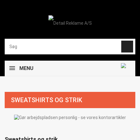
MENU
SWEATSHIRTS OG STRIK
Sweatshirts og strik