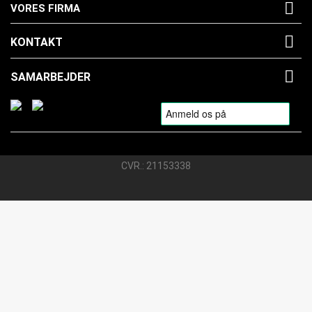

VORES FIRMA

KONTAKT

SAMARBEJDER
CVR.: 21153338