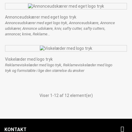
Annonceudskærer med eget logo tryk
Annonceudskærer med eget logo tryk, Annonceudskære, Annonce
udskærer, Annonce udskære, kniv, safty cutter, safty cutters,
annoncer, knive, Reklame...
Viskelæder med logo tryk
Reklameviskelæder med logo tryk, Reklameviskelæder med logo
tryk og formstøbte i lige den størrelse du ønsker
Viser 1-12 af 12 element(er)

KONTAKT