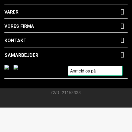

VARER

VORES FIRMA

KONTAKT

SAMARBEJDER
CVR.: 21153338