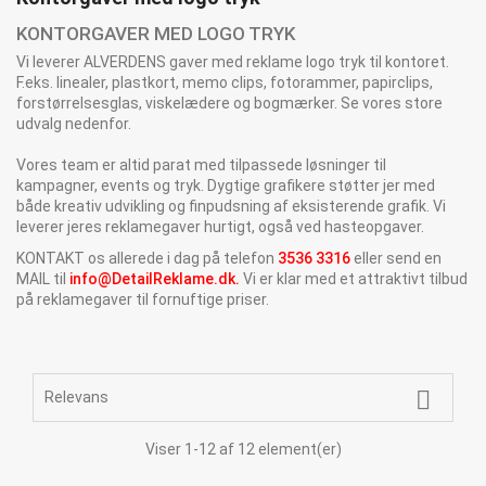
KONTORGAVER MED LOGO TRYK
Vi leverer ALVERDENS gaver med reklame logo tryk til kontoret.
F.eks. linealer, plastkort, memo clips, fotorammer, papirclips,
forstørrelsesglas, viskelædere og bogmærker. Se vores store
udvalg nedenfor.
Vores team er altid parat med tilpassede løsninger til
kampagner, events og tryk. Dygtige grafikere støtter jer med
både kreativ udvikling og finpudsning af eksisterende grafik. Vi
leverer jeres reklamegaver hurtigt, også ved hasteopgaver.
KONTAKT os allerede i dag på telefon
3536 3316
eller send en
MAIL til
info@DetailReklame.dk
.
Vi er klar med et attraktivt tilbud
på reklamegaver til fornuftige priser.

Relevans
Viser 1-12 af 12 element(er)