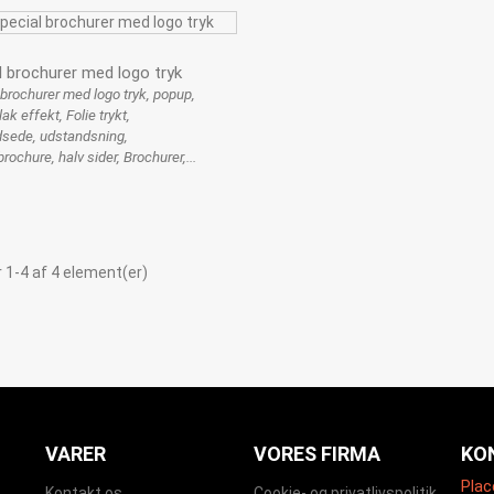
l brochurer med logo tryk
 brochurer med logo tryk, popup,
lak effekt, Folie trykt,
sede, udstandsning,
rochure, halv sider, Brochurer,...
r 1-4 af 4 element(er)
VARER
VORES FIRMA
KO
Plac
Kontakt os
Cookie- og privatlivspolitik