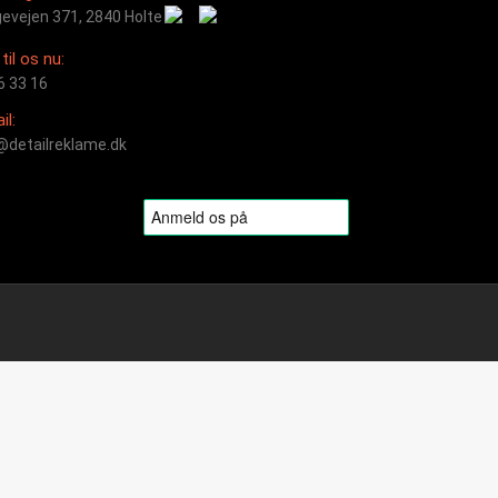
evejen 371, 2840 Holte
til os nu:
6 33 16
il:
@detailreklame.dk