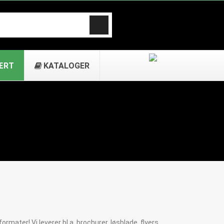
ÆRT
KATALOGER
ormater! Vi leverer bl.a. brochurer, løsblade, flyers,