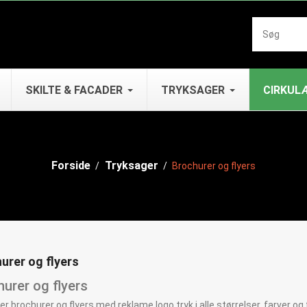
SKILTE & FACADER
TRYKSAGER
CIRKUL
Forside
Tryksager
Brochurer og flyers
urer og flyers
urer og flyers
rer brochurer og flyers med reklame logo tryk i alle størrelser, farver og f