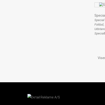
Specia
Special
Foldud, 
Udstand
Specialb
Vise