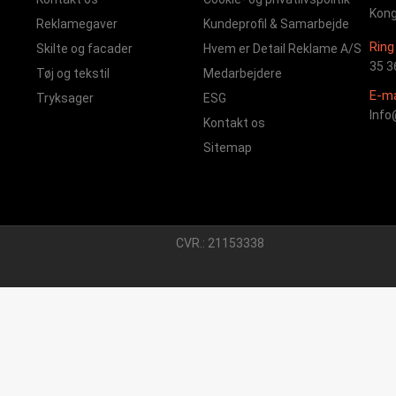
Kong
Reklamegaver
Kundeprofil & Samarbejde
Ring 
Skilte og facader
Hvem er Detail Reklame A/S
35 3
Tøj og tekstil
Medarbejdere
E-ma
Tryksager
ESG
Info
Kontakt os
Sitemap
CVR.: 21153338