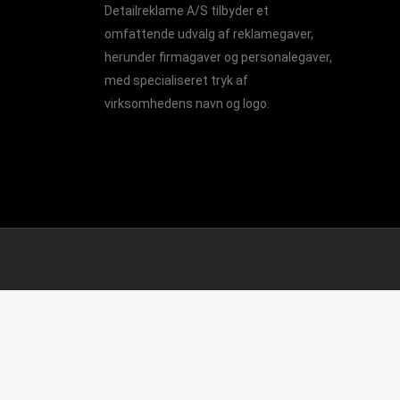
Detailreklame A/S tilbyder et
omfattende udvalg af reklamegaver,
herunder firmagaver og personalegaver,
med specialiseret tryk af
virksomhedens navn og logo.