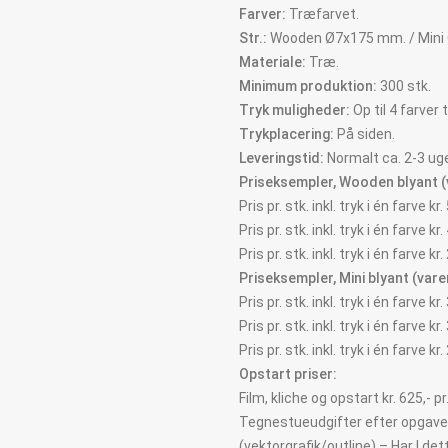
Farver:
Træfarvet.
Str.:
Wooden Ø7x175 mm. / Min
Materiale:
Træ.
Minimum produktion:
300 stk.
Tryk muligheder:
Op til 4 farver t
Trykplacering:
På siden.
Leveringstid:
Normalt ca. 2-3 uge
Priseksempler, Wooden blyant (
Pris pr. stk. inkl. tryk i én farve k
Pris pr. stk. inkl. tryk i én farve k
Pris pr. stk. inkl. tryk i én farve k
Priseksempler, Mini blyant (varen
Pris pr. stk. inkl. tryk i én farve k
Pris pr. stk. inkl. tryk i én farve k
Pris pr. stk. inkl. tryk i én farve k
Opstart priser:
Film, kliche og opstart kr. 625,- pr
Tegnestueudgifter efter opgave –
(vektorgrafik/outline) – Har I de