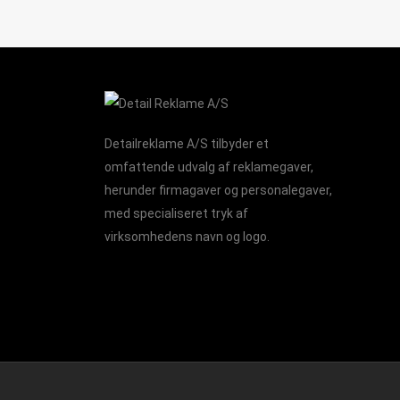
Detailreklame A/S tilbyder et
omfattende udvalg af reklamegaver,
herunder firmagaver og personalegaver,
med specialiseret tryk af
virksomhedens navn og logo.