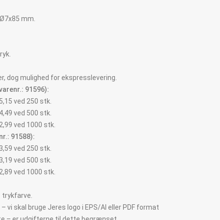
i Ø7x85 mm.
ryk.
r, dog mulighed for ekspresslevering.
varenr.:
91596):
r. 5,15 ved 250 stk.
r. 4,49 ved 500 stk.
r. 2,99 ved 1000 stk.
r.:
91588):
r. 3,59 ved 250 stk.
r. 3,19 ved 500 stk.
r. 2,89 ved 1000 stk.
. trykfarve.
 vi skal bruge Jeres logo i EPS/AI eller PDF format
tte – er udgifterne til dette begrænset.