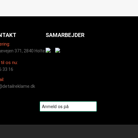
NTAKT
SAMARBEJDER
ering:
evejen 371, 2840 Holte
til os nu:
6 33 16
il:
@detailreklame.dk