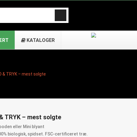
ÆRT
KATALOGER
 & TRYK – mest solgte
 TRYK – mest solgte
den eller Mini blyant
0% biologisk, spidset. FSC-certificeret træ.