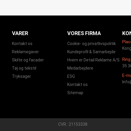
VARER
VORES FIRMA
KO
Plac
Kontakt os
Cookie- og privatlivspolitik
Kong
Reklamegaver
Kundeprofil & Samarbejde
Ring 
Skilte og facader
Hvem er Detail Reklame A/S
35 3
Tøj og tekstil
Medarbejdere
E-ma
Tryksager
ESG
Info
Kontakt os
Sitemap
CVR.: 21153338