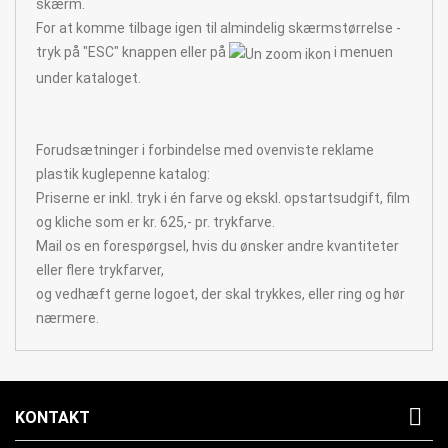
skærm.
For at komme tilbage igen til almindelig skærmstørrelse -
tryk på "ESC" knappen eller på
i menuen
under kataloget.
Forudsætninger i forbindelse med ovenviste reklame
plastik kuglepenne katalog:
Priserne er inkl. tryk i én farve og ekskl. opstartsudgift, film
og kliche som er kr. 625,- pr. trykfarve.
Mail os en forespørgsel, hvis du ønsker andre kvantiteter
eller flere trykfarver,
og vedhæft gerne logoet, der skal trykkes, eller ring og hør
nærmere.

KONTAKT