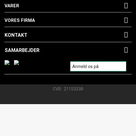

VARER

VORES FIRMA

KONTAKT

SAMARBEJDER
CVR.: 21153338