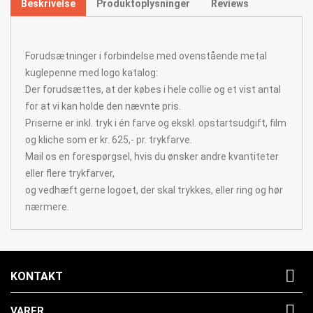
Beskrivelse
Produktoplysninger
Reviews
Forudsætninger i forbindelse med ovenstående metal
kuglepenne med logo katalog:
Der forudsættes, at der købes i hele collie og et vist antal
for at vi kan holde den nævnte pris.
Priserne er inkl. tryk i én farve og ekskl. opstartsudgift, film
og kliche som er kr. 625,- pr. trykfarve.
Mail os en forespørgsel, hvis du ønsker andre kvantiteter
eller flere trykfarver,
og vedhæft gerne logoet, der skal trykkes, eller ring og hør
nærmere.

KONTAKT

VARER