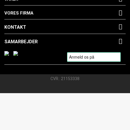

VORES FIRMA

KONTAKT

SAMARBEJDER
CVR.: 21153338