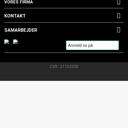

VORES FIRMA

KONTAKT

SAMARBEJDER
CVR.: 21153338