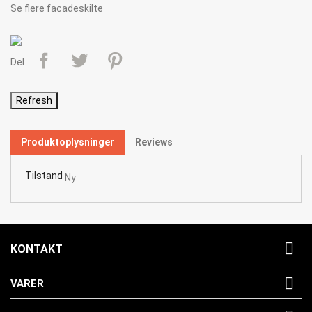
Se flere
facadeskilte
Del
Produktoplysninger
Reviews
Tilstand
Ny

KONTAKT

VARER