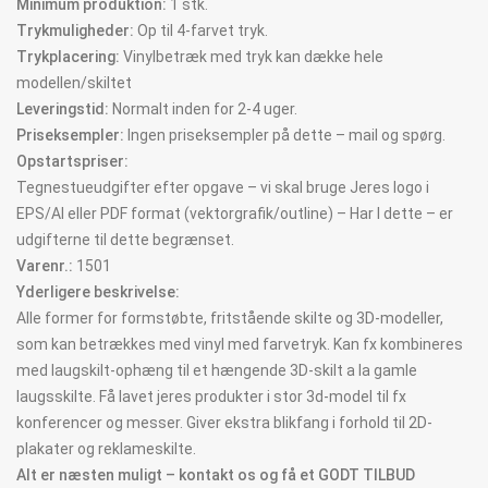
Minimum produktion:
1 stk.
Trykmuligheder:
Op til 4-farvet tryk.
Trykplacering:
Vinylbetræk med tryk kan dække hele
modellen/skiltet
Leveringstid:
Normalt inden for 2-4 uger.
Priseksempler:
Ingen priseksempler på dette – mail og spørg.
Opstartspriser:
Tegnestueudgifter efter opgave – vi skal bruge Jeres logo i
EPS/AI eller PDF format (vektorgrafik/outline) – Har I dette – er
udgifterne til dette begrænset.
Varenr.:
1501
Yderligere beskrivelse:
Alle former for formstøbte, fritstående skilte og 3D-modeller,
som kan betrækkes med vinyl med farvetryk. Kan fx kombineres
med laugskilt-ophæng til et hængende 3D-skilt a la gamle
laugsskilte. Få lavet jeres produkter i stor 3d-model til fx
konferencer og messer. Giver ekstra blikfang i forhold til 2D-
plakater og reklameskilte.
Alt er næsten muligt – kontakt os og få et GODT TILBUD