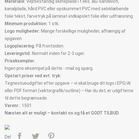
Materiale:
Vejrbestandig skilteplade i f.eks. alu-sandwich,
kanalplade, hård PVC eller opskummet PVC med selvklæbende
folie tekst, farvetryk på laminat-indkapslet folie eller udfræsning.
Minimum produktion:
1 stk.
Logo muligheder:
Mange forskellige muligheder, afhængig af
opgaven.
Logoplacering:
På frontsiden.
Leveringstid:
Normalt inden for 2-3 uger.
Priseksempler:
Ingen pris eksempel på dette - mail og spørg.
Opstart priser ved evt. tryk:
Tegnestueudgifter efter opgave – vi skal bruge dit logo i EPS/AI
eller PDF format (vektorgrafik/outline) – Har du det, er udgifterne
til dette begrænsede.
Varenr.:
1501
Næsten alt er muligt – kontakt os og få et GODT TILBUD.
Del