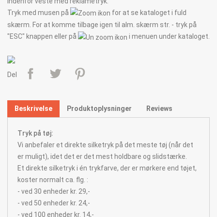
indenfor veste med reklametryk.
Tryk med musen på
for at se kataloget i fuld
skærm. For at komme tilbage igen til alm. skærm str. - tryk på
"ESC" knappen eller på
i menuen under kataloget.
Del
Beskrivelse
Produktoplysninger
Reviews
Tryk på tøj:
Vi anbefaler et direkte silketryk på det meste tøj (når det
er muligt), idet det er det mest holdbare og slidstærke.
Et direkte silketryk i én trykfarve, der er mørkere end tøjet,
koster normalt ca. flg. :
- ved 30 enheder kr. 29,-
- ved 50 enheder kr. 24,-
- ved 100 enheder kr. 14,-