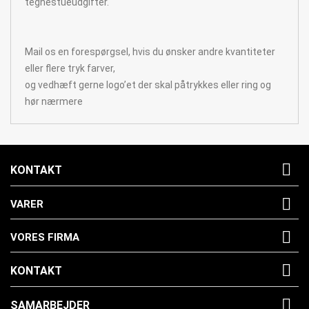
tegnestueudgifter.
Mail os en forespørgsel, hvis du ønsker andre kvantiteter
eller flere tryk farver,
og vedhæft gerne logo’et der skal påtrykkes eller ring og
hør nærmere

KONTAKT

VARER

VORES FIRMA

KONTAKT

SAMARBEJDER