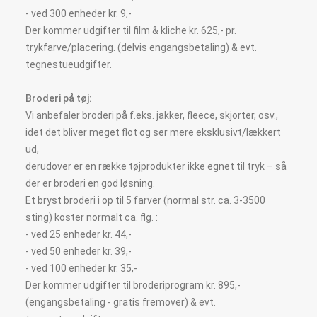
- ved 300 enheder kr. 9,-
Der kommer udgifter til film & kliche kr. 625,- pr.
trykfarve/placering. (delvis engangsbetaling) & evt.
tegnestueudgifter.
Broderi på tøj:
Vi anbefaler broderi på f.eks. jakker, fleece, skjorter, osv.,
idet det bliver meget flot og ser mere eksklusivt/lækkert
ud,
derudover er en række tøjprodukter ikke egnet til tryk – så
der er broderi en god løsning.
Et bryst broderi i op til 5 farver (normal str. ca. 3-3500
sting) koster normalt ca. flg. :
- ved 25 enheder kr. 44,-
- ved 50 enheder kr. 39,-
- ved 100 enheder kr. 35,-
Der kommer udgifter til broderiprogram kr. 895,-
(engangsbetaling - gratis fremover) & evt.