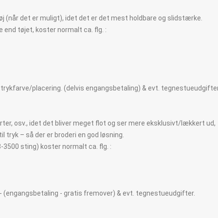
øj (når det er muligt), idet det er det mest holdbare og slidstærke.
e end tøjet, koster normalt ca. flg. :
r. trykfarve/placering. (delvis engangsbetaling) & evt. tegnestueudgifter
orter, osv., idet det bliver meget flot og ser mere eksklusivt/lækkert ud,
l tryk – så der er broderi en god løsning.
 3-3500 sting) koster normalt ca. flg. :
- (engangsbetaling - gratis fremover) & evt. tegnestueudgifter.