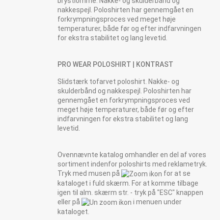
brystlomme. Nakke- og skulderbånd og
nakkespejl. Poloshirten har gennemgået en
forkrympningsproces ved meget høje
temperaturer, både før og efter indfarvningen
for ekstra stabilitet og lang levetid.
PRO WEAR POLOSHIRT | KONTRAST
Slidstærk tofarvet poloshirt. Nakke- og
skulderbånd og nakkespejl. Poloshirten har
gennemgået en forkrympningsproces ved
meget høje temperaturer, både før og efter
indfarvningen for ekstra stabilitet og lang
levetid.
Ovennævnte katalog omhandler en del af vores
sortiment indenfor poloshirts med reklametryk.
Tryk med musen på
for at se
kataloget i fuld skærm. For at komme tilbage
igen til alm. skærm str. - tryk på "ESC" knappen
eller på
i menuen under
kataloget.