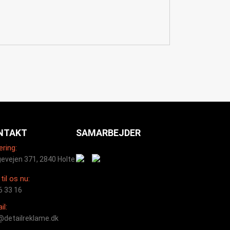
NTAKT
SAMARBEJDER
ering:
evejen 371, 2840 Holte
til os nu:
6 33 16
il:
@detailreklame.dk