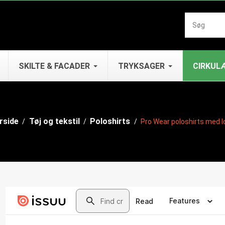
SKILTE & FACADER
TRYKSAGER
CIRKUL
rside
Tøj og tekstil
Poloshirts
Pro Wear poloshirts med l