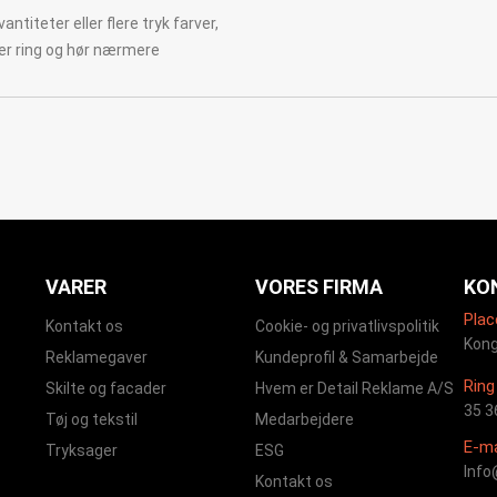
ntiteter eller flere tryk farver,
ler ring og hør nærmere
VARER
VORES FIRMA
KO
Plac
Kontakt os
Cookie- og privatlivspolitik
Kong
Reklamegaver
Kundeprofil & Samarbejde
Ring 
Skilte og facader
Hvem er Detail Reklame A/S
35 3
Tøj og tekstil
Medarbejdere
E-ma
Tryksager
ESG
Info
Kontakt os