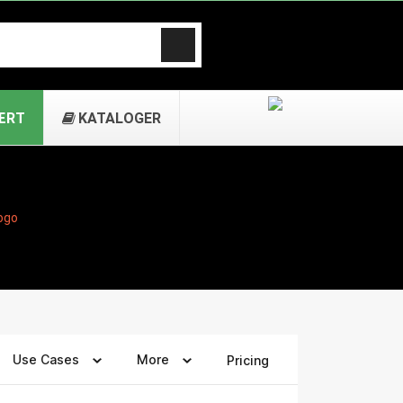
ÆRT
KATALOGER
ogo