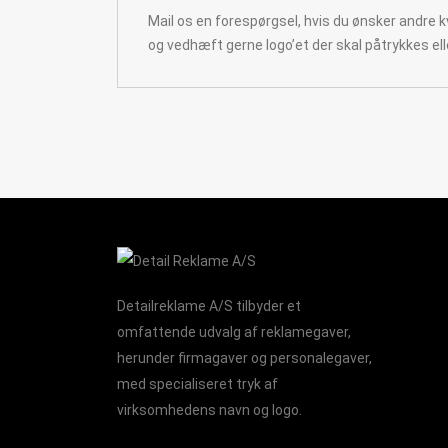
Mail os en forespørgsel, hvis du ønsker andre kva
og vedhæft gerne logo’et der skal påtrykkes el
Detailreklame A/S tilbyder et
omfattende udvalg af reklamegaver,
herunder firmagaver og personalegaver,
med specialiseret tryk af
virksomhedens navn og logo.