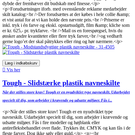
dybde der fremhæver dit budskab med finesse.</p>
<p>Forudsætninger iforb. med ovenstående reklame medarbejder
skilt katalog:<br />Der forudsættes at der købes i hele collie &amp;
et vist antal for at vi kan holde den nævnte pris.<br />Priserne er
inkl. tryk i én farve og ekskl. opstartsudgift, film &amp; kliche som
er kr. 625,- pr. trykfarve. <br />Mail os en forespørgsel, hvis du
ønsker andre kvantiteter eller flere tryk farver,<br />og vedhæft
gerne logo’et der skal påtrykkes eller ring og hør nærmere.</p>
Læg i indkøbskurv

Vis her
Tough - Slidstærke plastik navneskilte
Når der stilles store krav! Tough er en nyudviklet type navneskilt. Udarbejdet
specielt til dig, som arbejder i krævende og udsatte miljøer. Fås i...
<p>Når der stilles store krav! Tough er en nyudviklet type
navneskilt. Udarbejdet specielt til dig, som arbejder i krævende og
udsatte miljøer. Fås i fire modeller og højblank eller
antirefleksbehandlet over flade. Trykkes iht. CMYK og kan fås i de
fleste farver. Dog ikke sølv eller guld.</p> <p><br