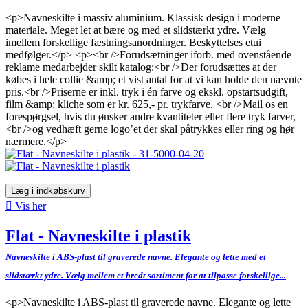
<p>Navneskilte i massiv aluminium. Klassisk design i moderne
materiale. Meget let at bære og med et slidstærkt ydre. Vælg
imellem forskellige fæstningsanordninger. Beskyttelses etui
medfølger.</p> <p><br />Forudsætninger iforb. med ovenstående
reklame medarbejder skilt katalog:<br />Der forudsættes at der
købes i hele collie &amp; et vist antal for at vi kan holde den nævnte
pris.<br />Priserne er inkl. tryk i én farve og ekskl. opstartsudgift,
film &amp; kliche som er kr. 625,- pr. trykfarve. <br />Mail os en
forespørgsel, hvis du ønsker andre kvantiteter eller flere tryk farver,
<br />og vedhæft gerne logo’et der skal påtrykkes eller ring og hør
nærmere.</p>
Læg i indkøbskurv

Vis her
Flat - Navneskilte i plastik
Navneskilte i ABS-plast til graverede navne. Elegante og lette med et
slidstærkt ydre. Vælg mellem et bredt sortiment for at tilpasse forskellige...
<p>Navneskilte i ABS-plast til graverede navne. Elegante og lette