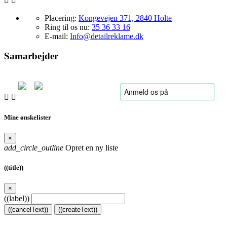


Placering:
Kongevejen 371, 2840 Holte
Ring til os nu:
35 36 33 16
E-mail:
Info@detailreklame.dk
Samarbejder


Mine ønskelister
×
add_circle_outline
Opret en ny liste
((title))
×
((label))
((cancelText))
((createText))