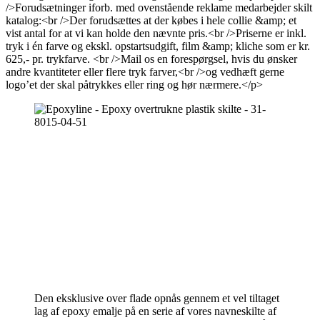
/>Forudsætninger iforb. med ovenstående reklame medarbejder skilt
katalog:<br />Der forudsættes at der købes i hele collie &amp; et
vist antal for at vi kan holde den nævnte pris.<br />Priserne er inkl.
tryk i én farve og ekskl. opstartsudgift, film &amp; kliche som er kr.
625,- pr. trykfarve. <br />Mail os en forespørgsel, hvis du ønsker
andre kvantiteter eller flere tryk farver,<br />og vedhæft gerne
logo’et der skal påtrykkes eller ring og hør nærmere.</p>
Den eksklusive over flade opnås gennem et vel tiltaget
lag af epoxy emalje på en serie af vores navneskilte af