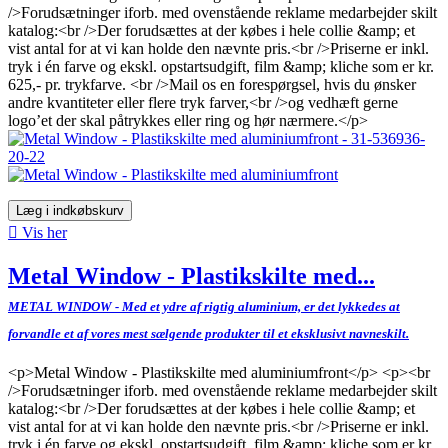
/>Forudsætninger iforb. med ovenstående reklame medarbejder skilt
katalog:<br />Der forudsættes at der købes i hele collie &amp; et
vist antal for at vi kan holde den nævnte pris.<br />Priserne er inkl.
tryk i én farve og ekskl. opstartsudgift, film &amp; kliche som er kr.
625,- pr. trykfarve. <br />Mail os en forespørgsel, hvis du ønsker
andre kvantiteter eller flere tryk farver,<br />og vedhæft gerne
logo’et der skal påtrykkes eller ring og hør nærmere.</p>
Læg i indkøbskurv

Vis her
Metal Window - Plastikskilte med...
METAL WINDOW - Med et ydre af rigtig aluminium, er det lykkedes at
forvandle et af vores mest sælgende produkter til et eksklusivt navneskilt.
<p>Metal Window - Plastikskilte med aluminiumfront</p> <p><br
/>Forudsætninger iforb. med ovenstående reklame medarbejder skilt
katalog:<br />Der forudsættes at der købes i hele collie &amp; et
vist antal for at vi kan holde den nævnte pris.<br />Priserne er inkl.
tryk i én farve og ekskl. opstartsudgift, film &amp; kliche som er kr.