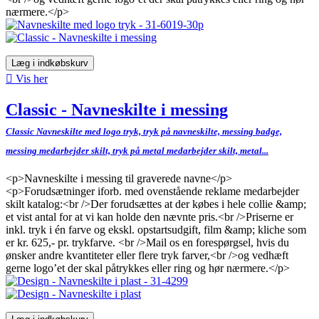
nærmere.</p>
Læg i indkøbskurv

Vis her
Classic - Navneskilte i messing
Classic Navneskilte med logo tryk, tryk på navneskilte, messing badge,
messing medarbejder skilt, tryk på metal medarbejder skilt, metal...
<p>Navneskilte i messing til graverede navne</p>
<p>Forudsætninger iforb. med ovenstående reklame medarbejder
skilt katalog:<br />Der forudsættes at der købes i hele collie &amp;
et vist antal for at vi kan holde den nævnte pris.<br />Priserne er
inkl. tryk i én farve og ekskl. opstartsudgift, film &amp; kliche som
er kr. 625,- pr. trykfarve. <br />Mail os en forespørgsel, hvis du
ønsker andre kvantiteter eller flere tryk farver,<br />og vedhæft
gerne logo’et der skal påtrykkes eller ring og hør nærmere.</p>