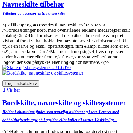
Navneskilte tilbehør
Tilbehør og accessories til navneskilte
<p>Tilbehør og accessories til navneskilte</p> <p><br
/>Forudsætninger iforb. med ovenstående reklame medarbejder skilt
katalog:<br />Der forudsættes at der købes i hele collie &amp; et
vist antal for at vi kan holde den nævnte pris.<br />Priserne er inkl.
tryk i én farve og ekskl. opstartsudgift, film &amp; kliche som er kr.
625,- pr. trykfarve. <br />Mail os en forespørgsel, hvis du ønsker
andre kvantiteter eller flere tryk farver,<br />og vedhæft gerne
logo’et der skal påtrykkes eller ring og hør nærmere.</p>
Læg i indkøbskurv

Vis her
Bordskilte, navneskilte og skiltesystemer
Holder i aluminium findes som naturligt oxideret og i sort. Leveres med
dobbelthæftende tape på bagsiden eller huller til skruer. Udskifteligt...
<p>Holder i aluminium findes som naturligt oxideret og i sort.