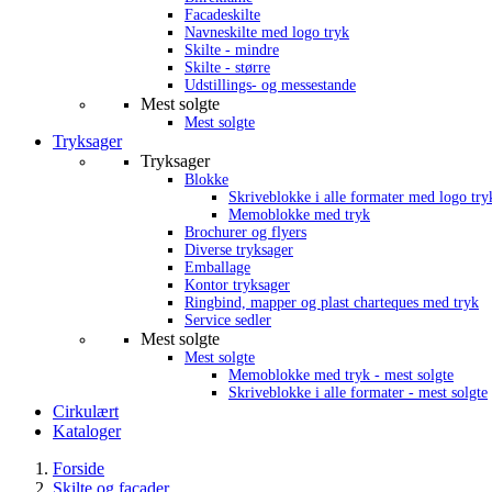
Facadeskilte
Navneskilte med logo tryk
Skilte - mindre
Skilte - større
Udstillings- og messestande
Mest solgte
Mest solgte
Tryksager
Tryksager
Blokke
Skriveblokke i alle formater med logo try
Memoblokke med tryk
Brochurer og flyers
Diverse tryksager
Emballage
Kontor tryksager
Ringbind, mapper og plast charteques med tryk
Service sedler
Mest solgte
Mest solgte
Memoblokke med tryk - mest solgte
Skriveblokke i alle formater - mest solgte
Cirkulært
Kataloger
Forside
Skilte og facader