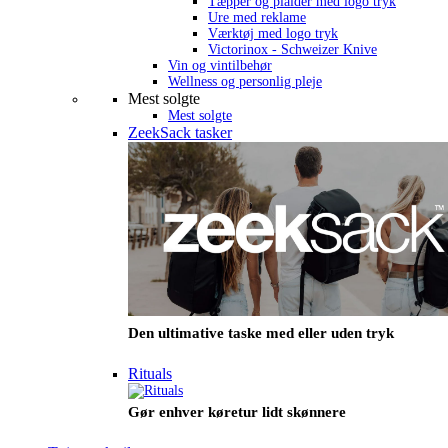
Tæpper og plaider med logo tryk
Ure med reklame
Værktøj med logo tryk
Victorinox - Schweizer Knive
Vin og vintilbehør
Wellness og personlig pleje
Mest solgte
Mest solgte
ZeekSack tasker
Den ultimative taske med eller uden tryk
Rituals
Gør enhver køretur lidt skønnere