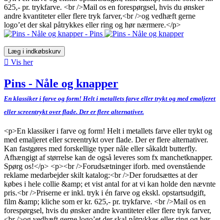
625,- pr. trykfarve. <br />Mail os en forespørgsel, hvis du ønsker
andre kvantiteter eller flere tryk farver,<br />og vedhæft gerne
logo’et der skal påtrykkes eller ring og hør nærmere.</p>
Læg i indkøbskurv

Vis her
Pins - Nåle og knapper
En klassiker i farve og form! Helt i metallets farve eller trykt og med emaljeret
eller screentrykt over flade. Der er flere alternativer.
<p>En klassiker i farve og form! Helt i metallets farve eller trykt og
med emaljeret eller screentrykt over flade. Der er flere alternativer.
Kan fastgøres med forskellige typer nåle eller såkaldt butterfly.
Afhængigt af størrelse kan de også leveres som fx manchetknapper.
Spørg os!</p> <p><br />Forudsætninger iforb. med ovenstående
reklame medarbejder skilt katalog:<br />Der forudsættes at der
købes i hele collie &amp; et vist antal for at vi kan holde den nævnte
pris.<br />Priserne er inkl. tryk i én farve og ekskl. opstartsudgift,
film &amp; kliche som er kr. 625,- pr. trykfarve. <br />Mail os en
forespørgsel, hvis du ønsker andre kvantiteter eller flere tryk farver,
<br />og vedhæft gerne logo’et der skal påtrykkes eller ring og hør