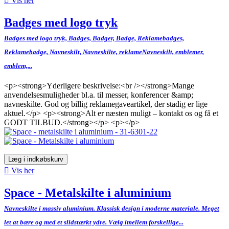

Vis her
Badges med logo tryk
Badges med logo tryk, Badges, Badger, Badge, Reklamebadges,
Reklamebadge, Navneskilt, Navneskilte, reklameNavneskilt, emblemer,
emblem,...
<p><strong>Yderligere beskrivelse:<br /></strong>Mange
anvendelsesmuligheder bl.a. til messer, konferencer &amp;
navneskilte. God og billig reklamegaveartikel, der stadig er lige
aktuel.</p> <p><strong>Alt er næsten muligt – kontakt os og få et
GODT TILBUD.</strong></p> <p></p>
Læg i indkøbskurv

Vis her
Space - Metalskilte i aluminium
Navneskilte i massiv aluminium. Klassisk design i moderne materiale. Meget
let at bære og med et slidstærkt ydre. Vælg imellem forskellige...