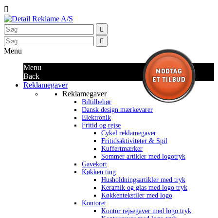



Menu
Menu
Back
Reklamegaver
Reklamegaver
Biltilbehør
Dansk design mærkevarer
Elektronik
Fritid og rejse
Cykel reklamegaver
Fritidsaktiviteter & Spil
Kuffertmærker
Sommer artikler med logotryk
Gavekort
Køkken ting
Husholdningsartikler med tryk
Keramik og glas med logo tryk
Køkkentekstiler med logo
Kontoret
Kontor rejsegaver med logo tryk