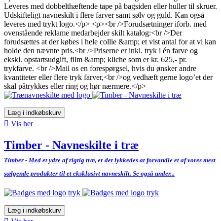
Leveres med dobbelthæftende tape på bagsiden eller huller til skruer.
Udskifteligt navneskilt i flere farver samt sølv og guld. Kan også
leveres med trykt logo.</p> <p><br />Forudsætninger iforb. med
ovenstående reklame medarbejder skilt katalog:<br />Der
forudsættes at der købes i hele collie &amp; et vist antal for at vi kan
holde den nævnte pris.<br />Priserne er inkl. tryk i én farve og
ekskl. opstartsudgift, film &amp; kliche som er kr. 625,- pr.
trykfarve. <br />Mail os en forespørgsel, hvis du ønsker andre
kvantiteter eller flere tryk farver,<br />og vedhæft gerne logo’et der
skal påtrykkes eller ring og hør nærmere.</p>
Læg i indkøbskurv

Vis her
Timber - Navneskilte i træ
Timber - Med et ydre af rigtig træ, er det lykkedes at forvandle et af vores mest
sælgende produkter til et eksklusivt navneskilt. Se også under...
Læg i indkøbskurv