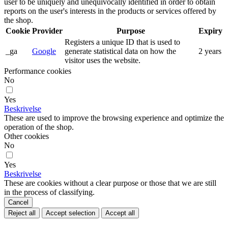
user to be uniquely and unequivocally identified in order to obtain
reports on the user's interests in the products or services offered by
the shop.
Cookie
Provider
Purpose
Expiry
Registers a unique ID that is used to
_ga
Google
generate statistical data on how the
2 years
visitor uses the website.
Performance cookies
No
Yes
Beskrivelse
These are used to improve the browsing experience and optimize the
operation of the shop.
Other cookies
No
Yes
Beskrivelse
These are cookies without a clear purpose or those that we are still
in the process of classifying.
Cancel
Reject all
Accept selection
Accept all