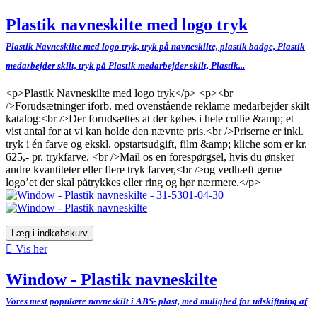
Plastik navneskilte med logo tryk
Plastik Navneskilte med logo tryk, tryk på navneskilte, plastik badge, Plastik
medarbejder skilt, tryk på Plastik medarbejder skilt, Plastik...
<p>Plastik Navneskilte med logo tryk</p> <p><br
/>Forudsætninger iforb. med ovenstående reklame medarbejder skilt
katalog:<br />Der forudsættes at der købes i hele collie &amp; et
vist antal for at vi kan holde den nævnte pris.<br />Priserne er inkl.
tryk i én farve og ekskl. opstartsudgift, film &amp; kliche som er kr.
625,- pr. trykfarve. <br />Mail os en forespørgsel, hvis du ønsker
andre kvantiteter eller flere tryk farver,<br />og vedhæft gerne
logo’et der skal påtrykkes eller ring og hør nærmere.</p>
Læg i indkøbskurv

Vis her
Window - Plastik navneskilte
Vores mest populære navneskilt i ABS- plast, med mulighed for udskiftning af