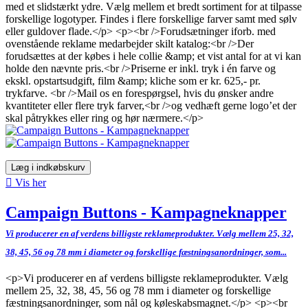
med et slidstærkt ydre. Vælg mellem et bredt sortiment for at tilpasse
forskellige logotyper. Findes i flere forskellige farver samt med sølv
eller guldover flade.</p> <p><br />Forudsætninger iforb. med
ovenstående reklame medarbejder skilt katalog:<br />Der
forudsættes at der købes i hele collie &amp; et vist antal for at vi kan
holde den nævnte pris.<br />Priserne er inkl. tryk i én farve og
ekskl. opstartsudgift, film &amp; kliche som er kr. 625,- pr.
trykfarve. <br />Mail os en forespørgsel, hvis du ønsker andre
kvantiteter eller flere tryk farver,<br />og vedhæft gerne logo’et der
skal påtrykkes eller ring og hør nærmere.</p>
Læg i indkøbskurv

Vis her
Campaign Buttons - Kampagneknapper
Vi producerer en af verdens billigste reklameprodukter. Vælg mellem 25, 32,
38, 45, 56 og 78 mm i diameter og forskellige fæstningsanordninger, som...
<p>Vi producerer en af verdens billigste reklameprodukter. Vælg
mellem 25, 32, 38, 45, 56 og 78 mm i diameter og forskellige
fæstningsanordninger, som nål og køleskabsmagnet.</p> <p><br