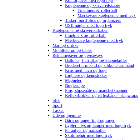
Kontorgaver med logo tryk
Kuglepenne og skriveredskaber
Fineliners & rollerball
Mærkevare kuglepenne med tryk
Tasker, portfolios og organizers
USB nøgler med logo tryk
Kuglepenne og skriveredskaber
Fineliners og rollerball
Mærkevare kuglepenne med tryk
Mad og drikke
Mobiltelefon og tablet
Reklamegaver og giveaways
Balloner, hurraflag og klappekøller
Broderet armbånd og silikone armbånd
Krus med navn og logo
Lightere og tændstikker
Magneter
Nøgleringe
Pins, slipsenåle og manchetknapper
Refleksbrikker og reflexbånd - slapwraps
Slik
Sport
Tasker
Ude og hjemme
Børn og unge- ting og sager
Lygter - lys og lamper med logo tryk
Paraplyer og parasoller
Skotilbehør med logo tryk