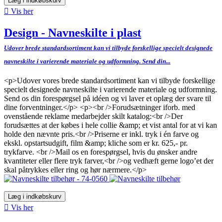
Læg i indkøbskurv

Vis her
Design - Navneskilte i plast
Udover brede standardsortiment kan vi tilbyde forskellige specielt designede
navneskilte i varierende materiale og udformning. Send din...
<p>Udover vores brede standardsortiment kan vi tilbyde forskellige
specielt designede navneskilte i varierende materiale og udformning.
Send os din forespørgsel på idéen og vi laver et oplæg der svare til
dine forventninger.</p> <p><br />Forudsætninger iforb. med
ovenstående reklame medarbejder skilt katalog:<br />Der
forudsættes at der købes i hele collie &amp; et vist antal for at vi kan
holde den nævnte pris.<br />Priserne er inkl. tryk i én farve og
ekskl. opstartsudgift, film &amp; kliche som er kr. 625,- pr.
trykfarve. <br />Mail os en forespørgsel, hvis du ønsker andre
kvantiteter eller flere tryk farver,<br />og vedhæft gerne logo’et der
skal påtrykkes eller ring og hør nærmere.</p>
Læg i indkøbskurv

Vis her