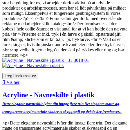
stor betydning for os, vi arbejder derfor aktivt på at udvikle
produkter og arbejdsprocesser, som har så lidt påvirkning på miljøet
som muligt. Eksempelvis et fungerende genbrugssystem til vores
produkter.</p> <p><br />Forudsætninger iforb. med ovenstående
reklame medarbejder skilt katalog:<br />Der forudsættes at der
købes i hele collie &amp; et vist antal for at vi kan holde den nævnte
pris.<br />Priserne er inkl. tryk i én farve og ekskl. opstartsudgift,
film &amp; kliche som er kr. 625,- pr. trykfarve. <br />Mail os en
forespørgsel, hvis du ønsker andre kvantiteter eller flere tryk farver,
<br />og vedhæft gerne logo’et der skal påtrykkes eller ring og hør
nærmere.</p>
Læg i indkøbskurv

Vis her
Acryline - Navneskilte i plastik
Dette elegante navneskilt lyfter din image flere trin.Det elegante matte og
transparente acrylmateriale skaber et skyggespil og dybde der fremhæver...
<p>Dette elegante navneskilt lyfter din image flere trin. Det elegante
matte og transparente acrylmateriale skaber et skyggespil og en