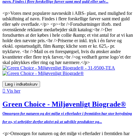
navn. Findes i flere forskellige farver samt med guld eller sølv...
<p>Vores mest populære navneskilt i ABS- plast, med mulighed for
udskiftning af navn. Findes i flere forskellige farver samt med guld
eller sølv overflade.</p> <p><br />Forudsætninger iforb. med
ovenstående reklame medarbejder skilt katalog:<br />Der
forudsættes at der købes i hele collie &amp; et vist antal for at vi kan
holde den nævnte pris.<br />Priserne er inkl. tryk i én farve og
ekskl. opstartsudgift, film &amp; kliche som er kr. 625,- pr.
trykfarve. <br />Mail os en forespørgsel, hvis du ønsker andre
kvantiteter eller flere tryk farver,<br />og vedhæft gerne logo’et der
skal påtrykkes eller ring og hør nærmere.</p>
Læg i indkøbskurv

Vis her
Green Choice - Miljøvenligt Biograde®
Omsorgen for naturen og det miljø vi efterlader i fremtiden har stor betydning
for os, vi arbejder derfor aktivt på at udvikle produkter og...
<p>Omsorgen for naturen og det miljø vi efterlader i fremtiden har