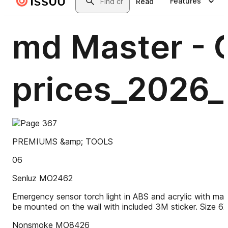
Praktisk røgalarm i plastik med rødt driftslys og mulighed for
montering med medfølgende skruer. Leveres med 9V batteri og kan
leveres med logo og tryk til virksomheder og boligprojekter.
Del
Del
Tweet
Pinterest