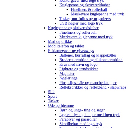
Kontorgaver med logo tryk
Kuglepenne og skriveredskaber
Fineliners & rollerball
Mærkevare kuglepenne med tryk
Tasker, portfolios og organizers
USB nøgler med logo tryk
Kuglepenne og skriveredskaber
Fineliners og rollerball
Mærkevare kuglepenne med tryk
Mad og drikke
Mobiltelefon og tablet
Reklamegaver og giveaways
Balloner, hurraflag og klappekøller
Broderet armbånd og silikone armbånd
Krus med navn og logo
Lightere og tændstikker
Magneter
Nøgleringe
Pins, slipsenåle og manchetknapper
Refleksbrikker og reflexbånd - slapwraps
Slik
Sport
Tasker
Ude og hjemme
Børn og unge- ting og sager
Lygter - lys og lamper med logo tryk
Paraplyer og parasoller
Skotilbehør med logo tryk