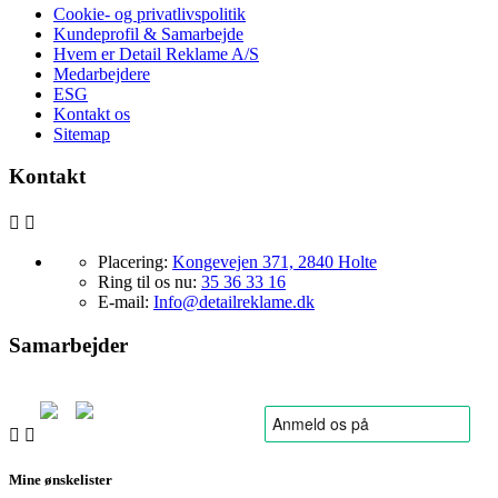
Cookie- og privatlivspolitik
Kundeprofil & Samarbejde
Hvem er Detail Reklame A/S
Medarbejdere
ESG
Kontakt os
Sitemap
Kontakt


Placering:
Kongevejen 371, 2840 Holte
Ring til os nu:
35 36 33 16
E-mail:
Info@detailreklame.dk
Samarbejder


Mine ønskelister