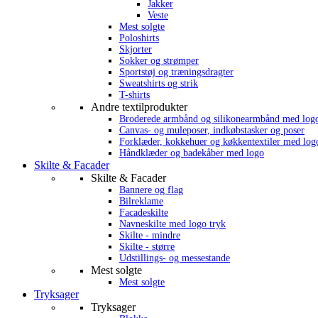
Jakker
Veste
Mest solgte
Poloshirts
Skjorter
Sokker og strømper
Sportstøj og træningsdragter
Sweatshirts og strik
T-shirts
Andre textilprodukter
Broderede armbånd og silikonearmbånd med log
Canvas- og muleposer, indkøbstasker og poser
Forklæder, kokkehuer og køkkentextiler med log
Håndklæder og badekåber med logo
Skilte & Facader
Skilte & Facader
Bannere og flag
Bilreklame
Facadeskilte
Navneskilte med logo tryk
Skilte - mindre
Skilte - større
Udstillings- og messestande
Mest solgte
Mest solgte
Tryksager
Tryksager