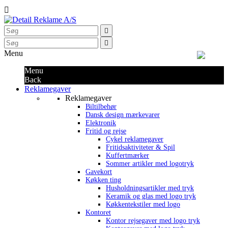



Menu
Menu
Back
Reklamegaver
Reklamegaver
Biltilbehør
Dansk design mærkevarer
Elektronik
Fritid og rejse
Cykel reklamegaver
Fritidsaktiviteter & Spil
Kuffertmærker
Sommer artikler med logotryk
Gavekort
Køkken ting
Husholdningsartikler med tryk
Keramik og glas med logo tryk
Køkkentekstiler med logo
Kontoret
Kontor rejsegaver med logo tryk