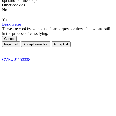
operation of the shop.
Other cookies
No
Yes
Beskrivelse
These are cookies without a clear purpose or those that we are still
in the process of classifying.
Cancel
Reject all
Accept selection
Accept all
CVR.: 21153338