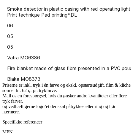
Beskrivelse
Produktoplysninger
Reviews
Ovennævnte katalog omhandler en del af vores reklame røgalarm
sortiment.
Tryk med musen på
for at se kataloget i fuld skærm.
For at komme tilbage igen til alm. skærm str. - tryk på "ESC"
knappen eller på
i menuen under kataloget.
Forudsætninger iforb. med oven viste røgalarm katalog:
Priserne er inkl. tryk i én farve og ekskl. opstartsudgift, film & kliche
som er kr. 625,- pr. trykfarve.
Mail os en forespørgsel, hvis du ønsker andre kvantiteter eller flere
tryk farver,
og vedhæft gerne logo’et der skal påtrykkes eller ring og hør
nærmere.
Specifikke referencer
MPN