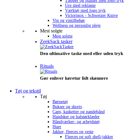
Tæpper og plaider med logo tryk
Ure med reklame
Værktøj med logo tryk
Victorinox - Schweizer Knive
Vin og vintilbehør
Wellness og personlig pleje
Mest solgte
Mest solgte
ZeekSack tasker
Den ultimative taske med eller uden tryk
Rituals
Gør enhver køretur lidt skønnere
Tøj og tekstil
Tøj
Børnetøj
Bukser og shorts
Caps, kasketter og pandebånd
Handsker og halstørklæder
Håndværker- og arbejdstøj
Huer
Jakker, fleeces og veste
Fleeces og soft shell-jakker