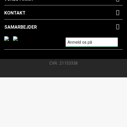

KONTAKT

SAMARBEJDER
CVR.: 21153338