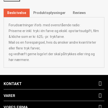
Beskrivelse
Produktoplysninger
Reviews
Forudsætninger iforb. med ovenstående radio:
Priserne er inkl. tryk i én farve og ekskl. opstartsudgift, film
& kliche som er kr. 625,- pr. trykfarve.
Mail os en forespørgsel, hvis du ønsker andre kvantiteter
eller flere tryk farver,
og vedhæft gerne logo’et der skal påtrykkes eller ring og
hør nærmere.

KONTAKT

VARER

VORES FIRMA