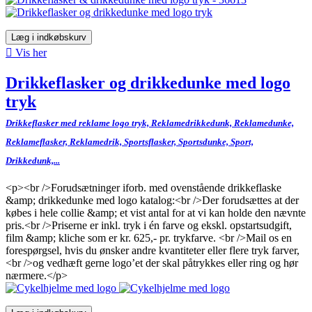
Læg i indkøbskurv

Vis her
Drikkeflasker og drikkedunke med logo
tryk
Drikkeflasker med reklame logo tryk, Reklamedrikkedunk, Reklamedunke,
Reklameflasker, Reklamedrik, Sportsflasker, Sportsdunke, Sport,
Drikkedunk,...
<p><br />Forudsætninger iforb. med ovenstående drikkeflaske
&amp; drikkedunke med logo katalog:<br />Der forudsættes at der
købes i hele collie &amp; et vist antal for at vi kan holde den nævnte
pris.<br />Priserne er inkl. tryk i én farve og ekskl. opstartsudgift,
film &amp; kliche som er kr. 625,- pr. trykfarve. <br />Mail os en
forespørgsel, hvis du ønsker andre kvantiteter eller flere tryk farver,
<br />og vedhæft gerne logo’et der skal påtrykkes eller ring og hør
nærmere.</p>