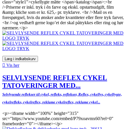
class="style1">cykellygte måtte </span>katalog</span>:<br
/>Priserne er inkl. tryk i én farve og ekskl. opstartsudgift, film
&amp; kliche som er kr. 625,- pr. trykfarve. <br />Mail os en
forespørgsel, hvis du ønsker andre kvantiteter eller flere tryk farver,
<br />og vedhæft gerne logo’et der skal påtrykkes eller ring og hør
nærmere.</p>
Læg i indkøbskurv

Vis her
SELVLYSENDE REFLEX CYKEL
TATOVERINGER MED...
Selvlysende reflekser til cykel, refleks, reflekser, Reflex, cykellys, cykellygte,
cykelrefleks, cykelreflex, reklame cykelreflex, reklame cykel...
<p><iframe width="100%" height="315"
src="https://www.youtube.com/embed/P79xoavmx60?rel=0"
frameborder="0"></iframe></p>