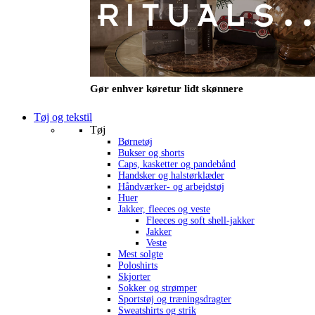
Gør enhver køretur lidt skønnere
Tøj og tekstil
Tøj
Børnetøj
Bukser og shorts
Caps, kasketter og pandebånd
Handsker og halstørklæder
Håndværker- og arbejdstøj
Huer
Jakker, fleeces og veste
Fleeces og soft shell-jakker
Jakker
Veste
Mest solgte
Poloshirts
Skjorter
Sokker og strømper
Sportstøj og træningsdragter
Sweatshirts og strik