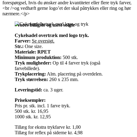
forespørgsel, hvis du ønsker andre kvantiteter eller flere tryk farver,
<br />og vedhæft gerne logo’et der skal påtrykkes eller ring og hør
nærmere.</p>
- vores billigste og mest solgte
Cykelsadel overtræk med logo tryk.
Farver:
Se oversigt.
Str.:
One size.
Materiale:
RPET
Minimum produktion:
500 stk.
Tryk muligheder:
Op til 4 farver tryk (også
farvebillede).
Trykplacering:
Alm. placering på overdelen.
Tryk størrelsen:
260 x 235 mm.
Leveringstid:
ca. 3 uger.
Priseksempler:
Pris pr. stk. incl. 1 farve tryk.
500 stk. kr. 16,95
1000 stk. kr. 12,95
Tillæg for ekstra trykfarve kr. 1,00
Tillæg for reflex på siderne kr. 4,98