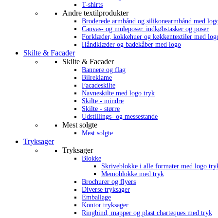
T-shirts
Andre textilprodukter
Broderede armbånd og silikonearmbånd med log
Canvas- og muleposer, indkøbstasker og poser
Forklæder, kokkehuer og køkkentextiler med log
Håndklæder og badekåber med logo
Skilte & Facader
Skilte & Facader
Bannere og flag
Bilreklame
Facadeskilte
Navneskilte med logo tryk
Skilte - mindre
Skilte - større
Udstillings- og messestande
Mest solgte
Mest solgte
Tryksager
Tryksager
Blokke
Skriveblokke i alle formater med logo try
Memoblokke med tryk
Brochurer og flyers
Diverse tryksager
Emballage
Kontor tryksager
Ringbind, mapper og plast charteques med tryk