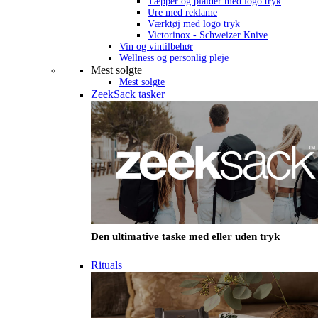
Tæpper og plaider med logo tryk
Ure med reklame
Værktøj med logo tryk
Victorinox - Schweizer Knive
Vin og vintilbehør
Wellness og personlig pleje
Mest solgte
Mest solgte
ZeekSack tasker
Den ultimative taske med eller uden tryk
Rituals