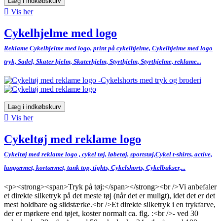
Læg i indkøbskurv

Vis her
Cykelhjelme med logo
Reklame Cykelhjelme med logo, print på cykelhjelme, Cykelhjelme med logo
tryk, Sadel, Skater hjelm, Skaterhjelm, Styrthjelm, Styrthjelme, reklame...
Læg i indkøbskurv

Vis her
Cykeltøj med reklame logo
Cykeltøj med reklame logo , cykel tøj, løbetøj, sportstøj,Cykel t-shirts, active,
langærmet, kortærmet, tank top, tights, Cykelshorts, Cykelbukser,...
<p><strong><span>Tryk på tøj:</span></strong><br />Vi anbefaler
et direkte silketryk på det meste tøj (når det er muligt), idet det er det
mest holdbare og slidstærke.<br />Et direkte silketryk i en trykfarve,
der er mørkere end tøjet, koster normalt ca. flg. :<br />- ved 30