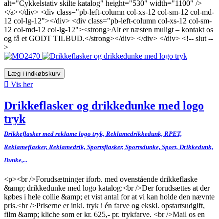
alt="Cykkelstativ skilte katalog" height="530" width="1100" />
</a></div> <div class="pb-left-column col-xs-12 col-sm-12 col-md-
12 col-lg-12"></div> <div class="pb-left-column col-xs-12 col-sm-
12 col-md-12 col-lg-12"><strong>Alt er næsten muligt – kontakt os
og få et GODT TILBUD.</strong></div> </div> </div> <!-- slut --
>
Læg i indkøbskurv

Vis her
Drikkeflasker og drikkedunke med logo
tryk
Drikkeflasker med reklame logo tryk, Reklamedrikkedunk, RPET,
Reklameflasker, Reklamedrik, Sportsflasker, Sportsdunke, Sport, Drikkedunk,
Dunke,...
<p><br />Forudsætninger iforb. med ovenstående drikkeflaske
&amp; drikkedunke med logo katalog:<br />Der forudsættes at der
købes i hele collie &amp; et vist antal for at vi kan holde den nævnte
pris.<br />Priserne er inkl. tryk i én farve og ekskl. opstartsudgift,
film &amp; kliche som er kr. 625,- pr. trykfarve. <br />Mail os en