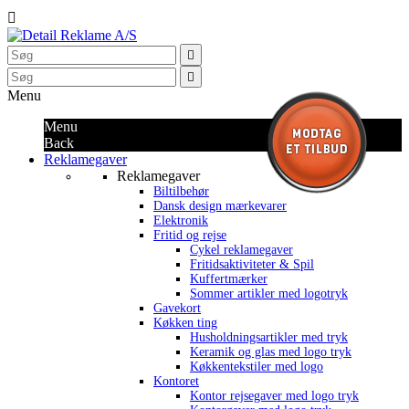



Menu
Menu
Back
Reklamegaver
Reklamegaver
Biltilbehør
Dansk design mærkevarer
Elektronik
Fritid og rejse
Cykel reklamegaver
Fritidsaktiviteter & Spil
Kuffertmærker
Sommer artikler med logotryk
Gavekort
Køkken ting
Husholdningsartikler med tryk
Keramik og glas med logo tryk
Køkkentekstiler med logo
Kontoret
Kontor rejsegaver med logo tryk