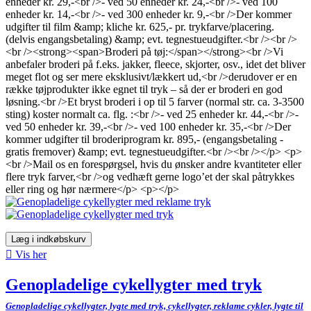
enheder kr. 29,-<br />- ved 50 enheder kr. 24,-<br />- ved 100
enheder kr. 14,-<br />- ved 300 enheder kr. 9,-<br />Der kommer
udgifter til film &amp; kliche kr. 625,- pr. trykfarve/placering.
(delvis engangsbetaling) &amp; evt. tegnestueudgifter.<br /><br />
<br /><strong><span>Broderi på tøj:</span></strong><br />Vi
anbefaler broderi på f.eks. jakker, fleece, skjorter, osv., idet det bliver
meget flot og ser mere eksklusivt/lækkert ud,<br />derudover er en
række tøjprodukter ikke egnet til tryk – så der er broderi en god
løsning.<br />Et bryst broderi i op til 5 farver (normal str. ca. 3-3500
sting) koster normalt ca. flg. :<br />- ved 25 enheder kr. 44,-<br />-
ved 50 enheder kr. 39,-<br />- ved 100 enheder kr. 35,-<br />Der
kommer udgifter til broderiprogram kr. 895,- (engangsbetaling -
gratis fremover) &amp; evt. tegnestueudgifter.<br /><br /></p> <p>
<br />Mail os en forespørgsel, hvis du ønsker andre kvantiteter eller
flere tryk farver,<br />og vedhæft gerne logo’et der skal påtrykkes
eller ring og hør nærmere</p> <p></p>
Læg i indkøbskurv

Vis her
Genopladelige cykellygter med tryk
Genopladelige cykellygter, lygte med tryk, cykellygter, reklame cykler, lygte til