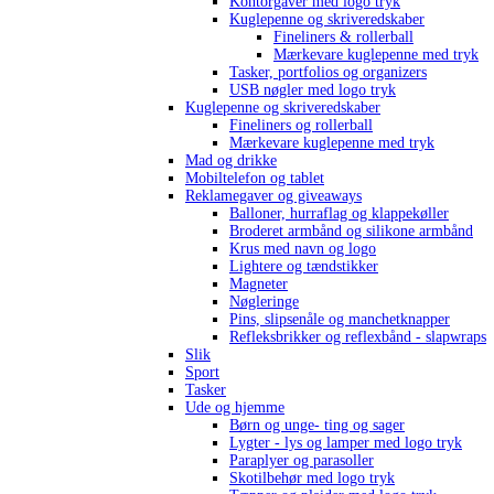
Kontorgaver med logo tryk
Kuglepenne og skriveredskaber
Fineliners & rollerball
Mærkevare kuglepenne med tryk
Tasker, portfolios og organizers
USB nøgler med logo tryk
Kuglepenne og skriveredskaber
Fineliners og rollerball
Mærkevare kuglepenne med tryk
Mad og drikke
Mobiltelefon og tablet
Reklamegaver og giveaways
Balloner, hurraflag og klappekøller
Broderet armbånd og silikone armbånd
Krus med navn og logo
Lightere og tændstikker
Magneter
Nøgleringe
Pins, slipsenåle og manchetknapper
Refleksbrikker og reflexbånd - slapwraps
Slik
Sport
Tasker
Ude og hjemme
Børn og unge- ting og sager
Lygter - lys og lamper med logo tryk
Paraplyer og parasoller
Skotilbehør med logo tryk