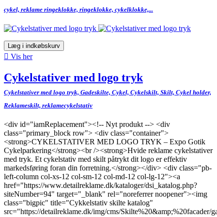
cykel, reklame ringeklokke, ringeklokke, cykelklokke,...
Læg i indkøbskurv

Vis her
Cykelstativer med logo tryk
Cykelstativer med logo tryk, Gadeskilte, Cykel, Cykelskilt, Skilt, Cykel holder,
Reklameskilt, reklamecykelstativ
<div id="iamReplacement"><!-- Nyt produkt --> <div
class="primary_block row"> <div class="container">
<strong>CYKELSTATIVER MED LOGO TRYK – Expo Gotik
Cykelparkering</strong><br /><strong>Hvide reklame cykelstativer
med tryk. Et cykelstativ med skilt påtrykt dit logo er effektiv
markedsføring foran din forretning.</strong></div> <div class="pb-
left-column col-xs-12 col-sm-12 col-md-12 col-lg-12"><a
href="https://www.detailreklame.dk/kataloger/dsi_katalog.php?
siteNumber=94" target="_blank" rel="noreferrer noopener"><img
class="bigpic" title="Cykkelstativ skilte katalog"
src="https://detailreklame.dk/img/cms/Skilte%20&amp;%20facader/gad