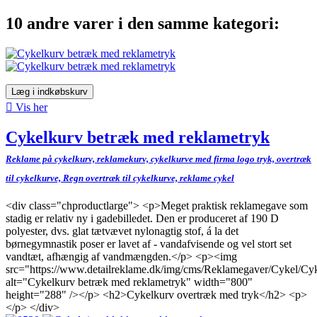
10 andre varer i den samme kategori:
Læg i indkøbskurv

Vis her
Cykelkurv betræk med reklametryk
Reklame på cykelkurv, reklamekurv, cykelkurve med firma logo tryk, overtræk
til cykelkurve, Regn overtræk til cykelkurve, reklame cykel
<div class="chproductlarge"> <p>Meget praktisk reklamegave som
stadig er relativ ny i gadebilledet. Den er produceret af 190 D
polyester, dvs. glat tætvævet nylonagtig stof, á la det
børnegymnastik poser er lavet af - vandafvisende og vel stort set
vandtæt, afhængig af vandmængden.</p> <p><img
src="https://www.detailreklame.dk/img/cms/Reklamegaver/Cykel/Cy
alt="Cykelkurv betræk med reklametryk" width="800"
height="288" /></p> <h2>Cykelkurv overtræk med tryk</h2> <p>
</p> </div>