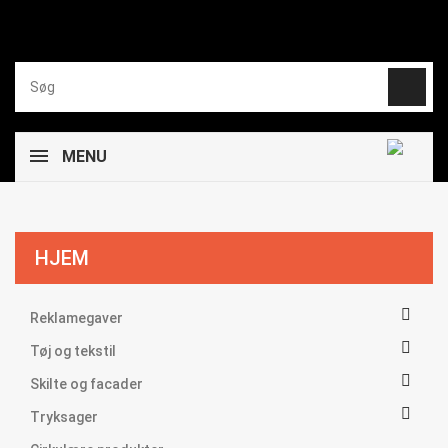
MENU
HJEM

Reklamegaver

Tøj og tekstil

Skilte og facader

Tryksager